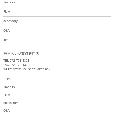
Trade in
Flow
necessary
Q&A
form
神戸ベンツ買取専門店
TEL
072-773-4321
FAX 072-773-4320
WEB:http://koube-benz-kaitori.net/
HOME
Trade in
Flow
necessary
Q&A