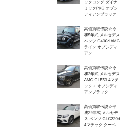
ックロング ダイナ
ミックPKG オブシ
ディアンブラック
高価買取伝説☆令
和5年式 メルセデス
ベンツ G400d AMG
ライン オブシディ
アン
高価買取伝説☆令
和2年式 メルセデス
AMG GLE53 4マチ
ック＋ オブシディ
アンブラック
高価買取伝説☆平
成29年式 メルセデ
ス ベンツ GLC220d
4マチック クーペ