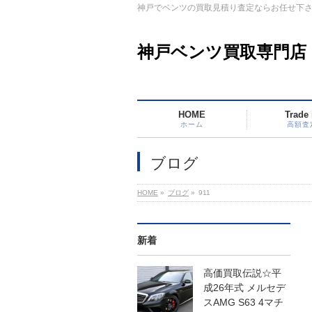
神戸でベンツの買取見積り査定ならお任せ下
神戸ベンツ買取専門店
HOME
Trade 
ホーム
高額査
ブログ
HOME
»
ブログ
»
911
新着
高価買取伝説☆平
成26年式 メルセデ
スAMG S63 4マチ