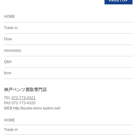
PAGETOP
HOME
Trade in
Flow
necessary
Q&A
form
神戸ベンツ買取専門店
TEL
072-773-4321
FAX 072-773-4320
WEB:http://koube-benz-kaitori.net/
HOME
Trade in