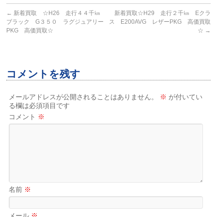
←
新着買取 ☆H26 走行４４千㎞
新着買取☆H29 走行２千㎞ Eクラ
ブラック G３５０ ラグジュアリー
ス E200AVG レザーPKG 高価買取
PKG 高価買取☆
☆
→
コメントを残す
メールアドレスが公開されることはありません。
※
が付いてい
る欄は必須項目です
コメント
※
名前
※
メール
※