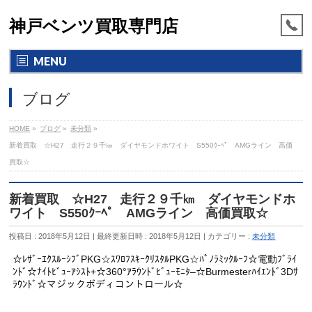
神戸ベンツ買取専門店
MENU
ブログ
HOME
»
ブログ
»
未分類
»
新着買取 ☆H27 走行２９千㎞ ダイヤモンドホワイト S550ｸｰﾍﾟ AMGライン 高価
買取☆
新着買取 ☆H27 走行２９千㎞ ダイヤモンドホ
ワイト S550ｸｰﾍﾟ AMGライン 高価買取☆
投稿日 : 2018年5月12日
最終更新日時 : 2018年5月12日
カテゴリー :
未分類
☆ﾚｻﾞｰｴｸｽﾙｰｼﾌﾞPKG☆ｽﾜﾛﾌｽｷｰｸﾘｽﾀﾙPKG☆ﾊﾟﾉﾗﾐｯｸﾙｰﾌ☆電動ﾌﾞﾗｲ
ﾝﾄﾞ☆ﾅｲﾄﾋﾞｭｰｱｼｽﾄ+☆360°ｱﾗｳﾝﾄﾞﾋﾞｭｰﾓﾆﾀ–☆Burmesterﾊｲｴﾝﾄﾞ3Dｻ
ﾗｳﾝﾄﾞ☆マジックボディコントロール☆