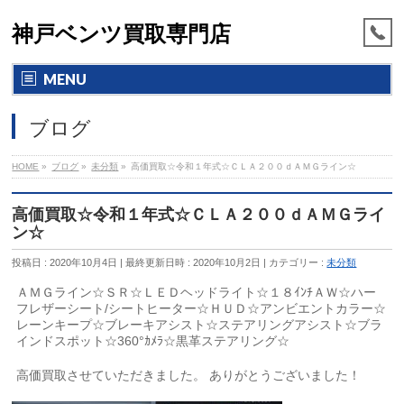
神戸ベンツ買取専門店
MENU
ブログ
HOME
»
ブログ
»
未分類
»
高価買取☆令和１年式☆ＣＬＡ２００ｄＡＭＧライン☆
高価買取☆令和１年式☆ＣＬＡ２００ｄＡＭＧライ
ン☆
投稿日 : 2020年10月4日
最終更新日時 : 2020年10月2日
カテゴリー :
未分類
ＡＭＧライン☆ＳＲ☆ＬＥＤヘッドライト☆１８ｲﾝﾁＡＷ☆ハー
フレザーシート/シートヒーター☆ＨＵＤ☆アンビエントカラー☆
レーンキープ☆ブレーキアシスト☆ステアリングアシスト☆ブラ
インドスポット☆360°ｶﾒﾗ☆黒革ステアリング☆
高価買取させていただきました。 ありがとうございました！