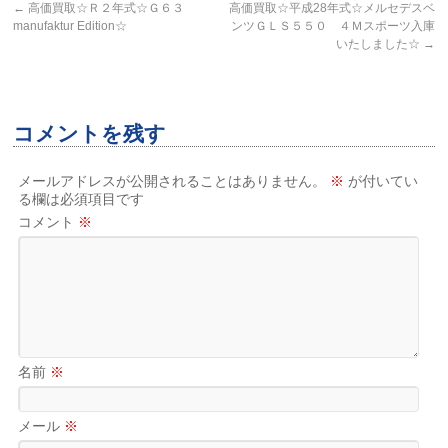
←
高価買取☆Ｒ２年式☆Ｇ６３
高価買取☆平成28年式☆メルセデスベ
manufaktur Edition☆
ンツＧＬＳ５５０ ４Ｍスポーツ入庫
いたしました☆
→
コメントを残す
メールアドレスが公開されることはありません。
※
が付いてい
る欄は必須項目です
コメント
※
名前
※
メール
※