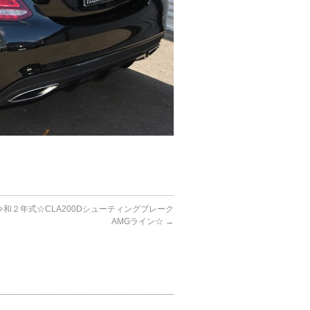
和２年式☆CLA200Dシューティングブレーク
AMGライン☆
→