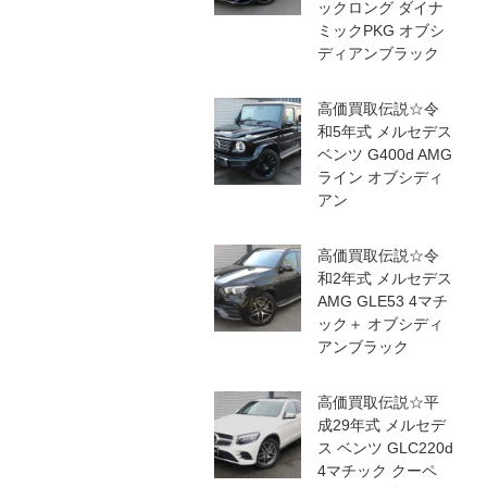
ックロング ダイナ
ミックPKG オブシ
ディアンブラック
高価買取伝説☆令
和5年式 メルセデス
ベンツ G400d AMG
ライン オブシディ
アン
高価買取伝説☆令
和2年式 メルセデス
AMG GLE53 4マチ
ック＋ オブシディ
アンブラック
高価買取伝説☆平
成29年式 メルセデ
ス ベンツ GLC220d
4マチック クーペ