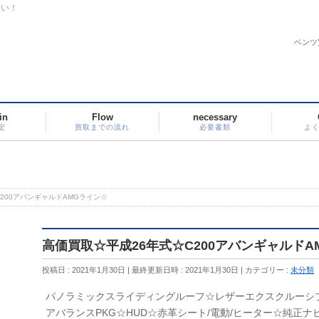
さい！
ベンツ
in
Flow
necessary
定
買取までの流れ
必要書類
よ
200アバンギャルドAMGライン☆
高価買取☆平成26年式☆C200アバンギャルドA
投稿日 : 2021年1月30日
最終更新日時 : 2021年1月30日
カテゴリー :
未分類
パノラミックスライディングルーフ☆レザーエクスクルーシブ
アバランスPKG☆HUD☆赤革シート/電動/ヒーター☆純正ナビ