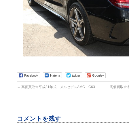
Facebook
Hatena
twitter
Google+
←
高価買取☆平成31年式 メルセデスAMG G63
高価買取☆令
コメントを残す