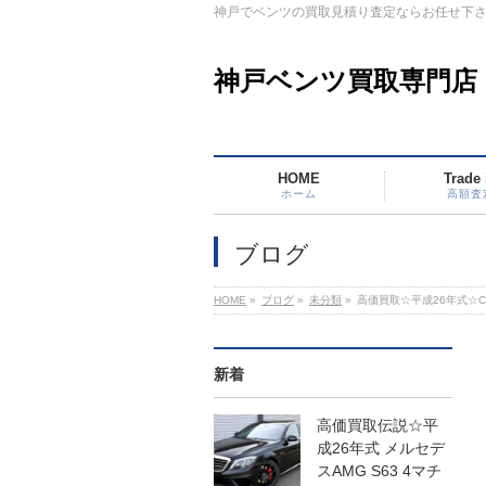
神戸でベンツの買取見積り査定ならお任せ下
神戸ベンツ買取専門店
HOME
Trade 
ホーム
高額査
ブログ
HOME
»
ブログ
»
未分類
»
高価買取☆平成26年式☆C
新着
高価買取伝説☆平
成26年式 メルセデ
スAMG S63 4マチ