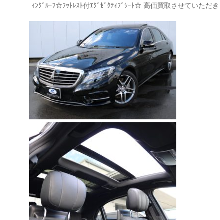
ｨﾝｸﾞﾙｰﾌ☆ﾌｯﾄﾚｽﾄ付ｴｸﾞｾﾞｸﾃｨﾌﾞｼｰﾄ☆ 高価買取させ