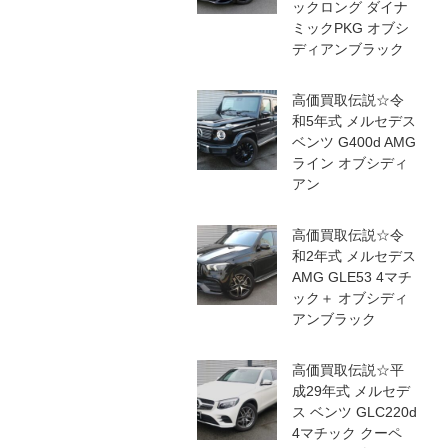
ックロング ダイナ
ミックPKG オブシ
ディアンブラック
高価買取伝説☆令
和5年式 メルセデス
ベンツ G400d AMG
ライン オブシディ
アン
高価買取伝説☆令
和2年式 メルセデス
AMG GLE53 4マチ
ック＋ オブシディ
アンブラック
高価買取伝説☆平
成29年式 メルセデ
ス ベンツ GLC220d
4マチック クーペ