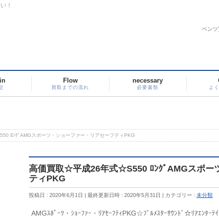
さい！
ベンツ
in
Flow
necessary
定
買取までの流れ
必要書類
よ
550 ﾛﾝｸﾞAMGスポーツ・ショーファー・リアセーフティPKG
高価買取☆平成26年式☆S550 ﾛﾝｸﾞAMGス
ティPKG
投稿日 : 2020年6月1日
最終更新日時 : 2020年5月31日
カテゴリー :
未分類
AMGｽﾎﾟｰﾂ・ｼｮｰﾌｧｰ・ﾘｱｾｰﾌﾃｨPKG☆ﾌﾞﾙﾒｽﾀｰｻｳﾝﾄﾞ☆ﾘｱｴﾝﾀｰﾃｲﾒ