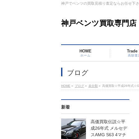
神戸でベンツの買取見積り査定ならお任せ下
神戸ベンツ買取専門店
HOME
Trade 
ホーム
高額査
ブログ
HOME
»
ブログ
»
未分類
»
高価買取☆平成26年式☆S
新着
高価買取伝説☆平
成26年式 メルセデ
スAMG S63 4マチ