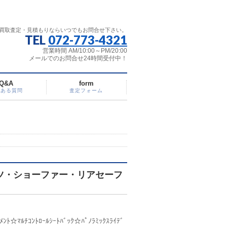
買取査定・見積もりならいつでもお問合せ下さい。
TEL
072-773-4321
営業時間 AM/10:00～PM/20:00
メールでのお問合せ24時間受付中！
Q&A
form
くある質問
査定フォーム
ポーツ・ショーファー・リアセーフ
ﾝﾄ☆ﾏﾙﾁｺﾝﾄﾛｰﾙｼｰﾄﾊﾞｯｸ☆ﾊﾟﾉﾗﾐｯｸｽﾗｲﾃﾞ