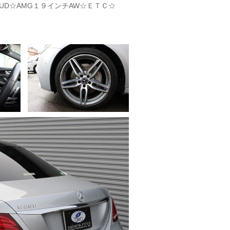
UD☆AMG１９インチAW☆ＥＴＣ☆