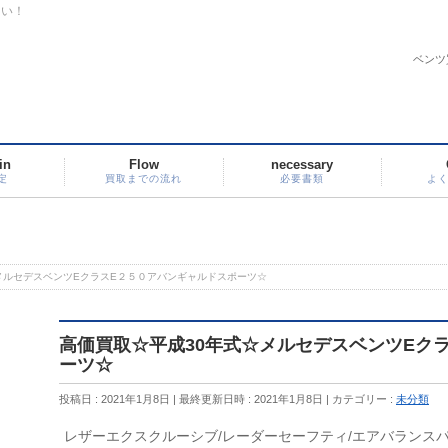
さい！
ベンツ
in
Flow
necessary
定
買取までの流れ
必要書類
よ
メルセデスベンツEクラスE２５０アバンギャルドスポーツ☆
高価買取☆平成30年式☆メルセデスベンツEク
ーツ☆
投稿日 : 2021年1月8日
最終更新日時 : 2021年1月8日
カテゴリー :
未分類
レザーエクスクルーシブ/レーダーセーフティ/エアバランス