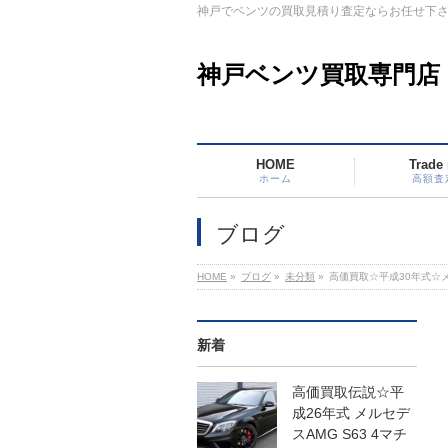
神戸でベンツの買取見積り査定ならお任せ下
神戸ベンツ買取専門店
HOME
Trade 
ホーム
高額査
ブログ
HOME
»
ブログ
»
未分類
»
高価買取☆平成30年式☆
新着
高価買取伝説☆平
成26年式 メルセデ
スAMG S63 4マチ