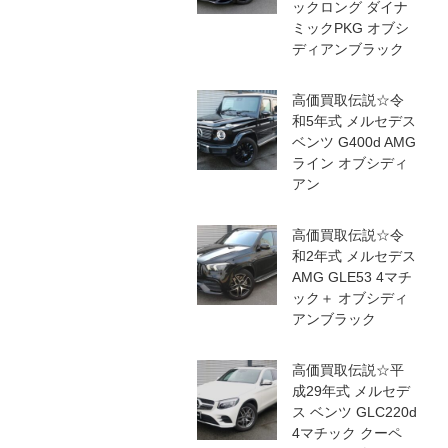
ックロング ダイナ
ミックPKG オブシ
ディアンブラック
高価買取伝説☆令
和5年式 メルセデス
ベンツ G400d AMG
ライン オブシディ
アン
高価買取伝説☆令
和2年式 メルセデス
AMG GLE53 4マチ
ック＋ オブシディ
アンブラック
高価買取伝説☆平
成29年式 メルセデ
ス ベンツ GLC220d
4マチック クーペ