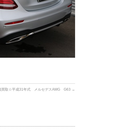
価買取☆平成31年式 メルセデスAMG G63
→