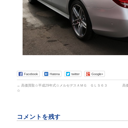
Facebook
Hatena
twitter
Google+
←
高価買取☆平成29年式☆メルセデスＡＭＧ ＧＬＳ６３
高
☆
コメントを残す