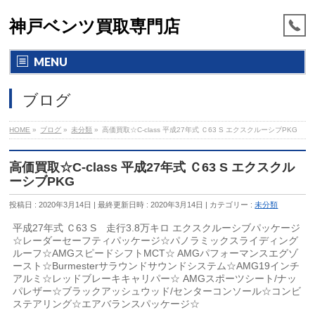
神戸ベンツ買取専門店
MENU
ブログ
HOME
»
ブログ
»
未分類
»
高価買取☆C-class 平成27年式 Ｃ63 S エクスクルーシブPKG
高価買取☆C-class 平成27年式 Ｃ63 S エクスクル
ーシブPKG
投稿日 : 2020年3月14日
最終更新日時 : 2020年3月14日
カテゴリー :
未分類
平成27年式 Ｃ63 S 走行3.8万キロ エクスクルーシブパッケージ
☆レーダーセーフティパッケージ☆パノラミックスライディング
ルーフ☆AMGスピードシフトMCT☆ AMGパフォーマンスエグゾ
ースト☆Burmesterサラウンドサウンドシステム☆AMG19インチ
アルミ☆レッドブレーキキャリパー☆ AMGスポーツシート/ナッ
パレザー☆ブラックアッシュウッド/センターコンソール☆コンビ
ステアリング☆エアバランスパッケージ☆