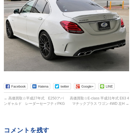
Facebook
Hatena
twitter
Google+
LINE
←
高価買取☆平成27年式 E250アバ
高価買取☆E-class 平成31年式 E63 4
ンギャルド レーダーセーフティPKG
マチックプラス ワゴン 4WD 左H
→
コメントを残す