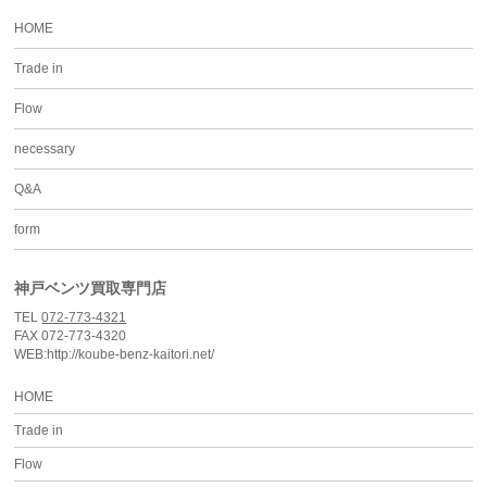
HOME
Trade in
Flow
necessary
Q&A
form
神戸ベンツ買取専門店
TEL
072-773-4321
FAX 072-773-4320
WEB:http://koube-benz-kaitori.net/
HOME
Trade in
Flow