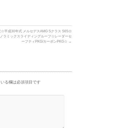
☆平成30年式 メルセデスAMG Sクラス S65ロ
 パノラミックスライディングルーフ☆レーダーセ
ーフティPKG/カーボンPKG☆
→
いる欄は必須項目です