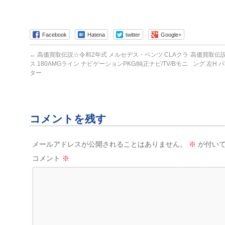
Facebook
Hatena
twitter
Google+
←
高価買取伝説☆令和2年式 メルセデス・ベンツ CLAクラ
高価買取伝説
ス 180AMGライン ナビゲーションPKG/純正ナビ/TV/Bモニ
ング 左H
ター
コメントを残す
メールアドレスが公開されることはありません。
※
が付いて
コメント
※