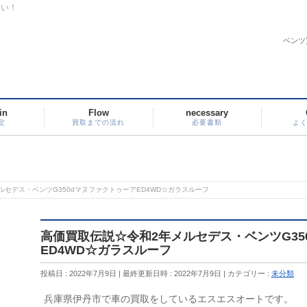
さい！
ベンツ
in
Flow
necessary
定
買取までの流れ
必要書類
よ
ルセデス・ベンツG350dマヌファクトゥーアED4WD☆ガラスルーフ
高価買取伝説☆令和2年メルセデス・ベンツG35
ED4WD☆ガラスルーフ
投稿日 : 2022年7月9日
最終更新日時 : 2022年7月9日
カテゴリー :
未分類
兵庫県伊丹市で車の買取をしているエスエスオートです。