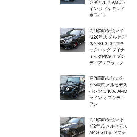
ンギャルド AMGラ
イン ダイヤモンド
ホワイト
高価買取伝説☆平
成26年式 メルセデ
スAMG S63 4マチ
ックロング ダイナ
ミックPKG オブシ
ディアンブラック
高価買取伝説☆令
和5年式 メルセデス
ベンツ G400d AMG
ライン オブシディ
アン
高価買取伝説☆令
和2年式 メルセデス
AMG GLE53 4マチ