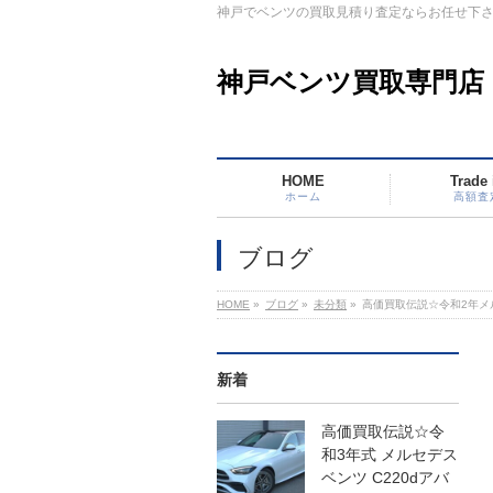
神戸でベンツの買取見積り査定ならお任せ下
神戸ベンツ買取専門店
HOME
Trade 
ホーム
高額査
ブログ
HOME
»
ブログ
»
未分類
»
高価買取伝説☆令和2年メ
新着
高価買取伝説☆令
和3年式 メルセデス
ベンツ C220dアバ