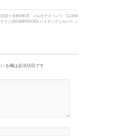
伝説☆令和4年式 メルセデスベンツ C220d
MGライン(ISG)MP202301 ハイテックシルバー
→
いる欄は必須項目です