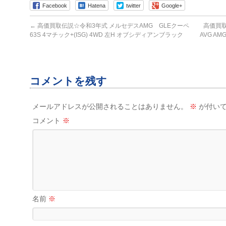
Facebook
Hatena
twitter
Google+
←
高価買取伝説☆令和3年式 メルセデスAMG GLEクーペ
高価買取
63S 4マチック+(ISG) 4WD 左H オブシディアンブラック
AVG A
コメントを残す
メールアドレスが公開されることはありません。
※
が付いて
コメント
※
名前
※