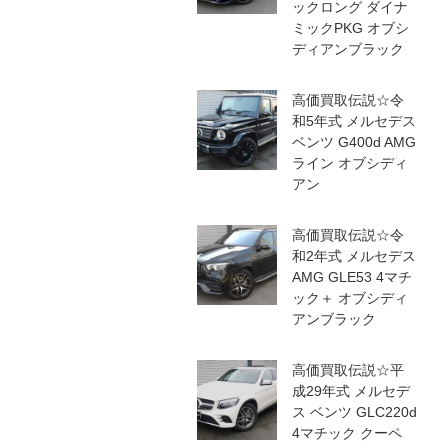
ックロング ダイナ
ミックPKG オブシ
ディアンブラック
高価買取伝説☆令
和5年式 メルセデス
ベンツ G400d AMG
ライン オブシディ
アン
高価買取伝説☆令
和2年式 メルセデス
AMG GLE53 4マチ
ック＋ オブシディ
アンブラック
高価買取伝説☆平
成29年式 メルセデ
ス ベンツ GLC220d
4マチック クーペ