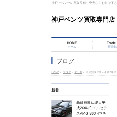
神戸でベンツの買取見積り査定ならお任せ下
神戸ベンツ買取専門店
HOME
Trade 
ホーム
高額査
ブログ
HOME
»
ブログ
»
未分類
»
高価買取伝説☆令和2年式 
新着
高価買取伝説☆平
成26年式 メルセデ
スAMG S63 4マチ