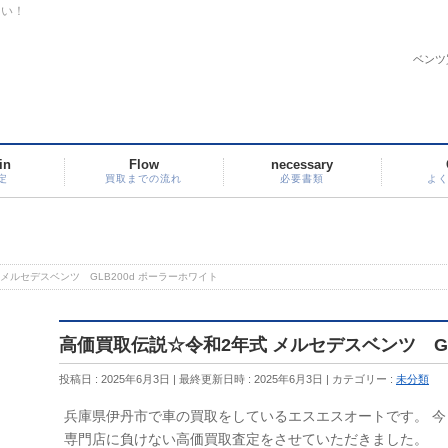
さい！
ベンツ
in
Flow
necessary
定
買取までの流れ
必要書類
よ
メルセデスベンツ GLB200d ポーラーホワイト
高価買取伝説☆令和2年式 メルセデスベンツ GL
投稿日 : 2025年6月3日
最終更新日時 : 2025年6月3日
カテゴリー :
未分類
兵庫県伊丹市で車の買取をしているエスエスオートです。 今
専門店に負けない高価買取査定をさせていただきました。