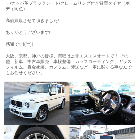
ー/ナッパ革ブラックシート/クロームリング付き背面タイヤ（ボ
ディ同色）
高価買取させて頂きました!
ありがとうございます!
感謝です!(^^)!
大阪、京都、神戸の皆様、買取は是非エスエスオートで！ その
他、新車、中古車販売、車検整備、ガラスコーティング、ガラス
フィルム、板金塗装、カスタム、陸送など、車に関する事なんで
もお任せください。