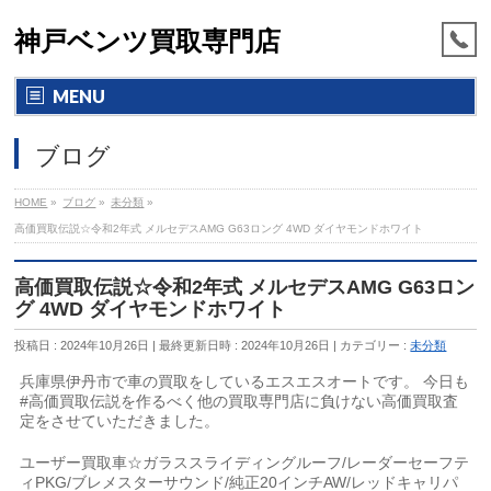
神戸ベンツ買取専門店
MENU
ブログ
HOME
»
ブログ
»
未分類
»
高価買取伝説☆令和2年式 メルセデスAMG G63ロング 4WD ダイヤモンドホワイト
高価買取伝説☆令和2年式 メルセデスAMG G63ロン
グ 4WD ダイヤモンドホワイト
投稿日 : 2024年10月26日
最終更新日時 : 2024年10月26日
カテゴリー :
未分類
兵庫県伊丹市で車の買取をしているエスエスオートです。 今日も
#高価買取伝説を作るべく他の買取専門店に負けない高価買取査
定をさせていただきました。
ユーザー買取車☆ガラススライディングルーフ/レーダーセーフテ
ィPKG/ブレメスターサウンド/純正20インチAW/レッドキャリパ