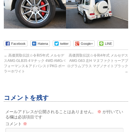
Facebook
Hatena
twitter
Google+
LINE
←
高価買取伝説☆令和5年式 メルセデ
高価買取伝説☆令和4年式 メルセデス
スAMG GLB35 4マチック 4WD AMGパ
AMG G63 左H マヌファクトゥーアプ
フォーマンス＆アドバンスドPKG ポー
ログラムプラス マグノナイトブラック
ラーホワイト
→
コメントを残す
メールアドレスが公開されることはありません。
※
が付いてい
る欄は必須項目です
コメント
※