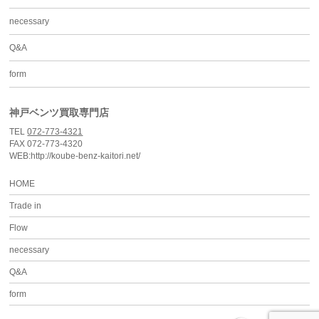
necessary
Q&A
form
神戸ベンツ買取専門店
TEL
072-773-4321
FAX 072-773-4320
WEB:http://koube-benz-kaitori.net/
HOME
Trade in
Flow
necessary
Q&A
form