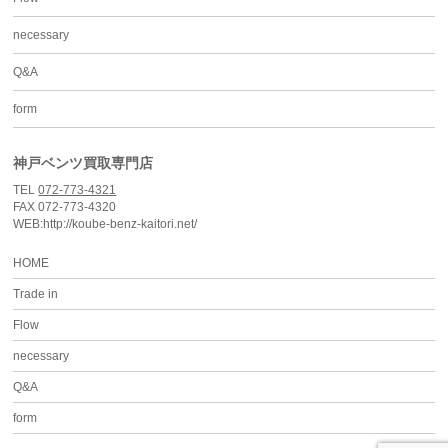
necessary
Q&A
form
神戸ベンツ買取専門店
TEL
072-773-4321
FAX 072-773-4320
WEB:http://koube-benz-kaitori.net/
HOME
Trade in
Flow
necessary
Q&A
form