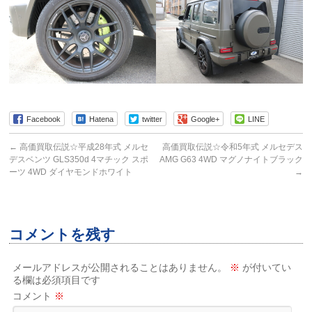
Facebook
Hatena
twitter
Google+
LINE
←
高価買取伝説☆平成28年式 メルセ
高価買取伝説☆令和5年式 メルセデス
デスベンツ GLS350d 4マチック スポ
AMG G63 4WD マグノナイトブラック
ーツ 4WD ダイヤモンドホワイト
→
コメントを残す
メールアドレスが公開されることはありません。
※
が付いてい
る欄は必須項目です
コメント
※