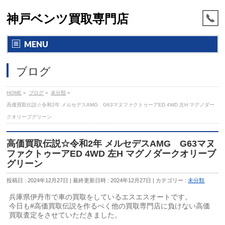
神戸ベンツ買取専門店
MENU
ブログ
HOME
»
ブログ
»
未分類
»
高価買取伝説☆令和2年 メルセデスAMG G63マヌファクトゥーアED 4WD 左H マグノダー
クオリーブグリーン
高価買取伝説☆令和2年 メルセデスAMG G63マヌ
ファクトゥーアED 4WD 左H マグノダークオリーブ
グリーン
投稿日 : 2024年12月27日
最終更新日時 : 2024年12月27日
カテゴリー :
未分類
兵庫県伊丹市で車の買取をしているエスエスオートです。
今日も#高価買取伝説を作るべく他の買取専門店に負けない高価
買取査定をさせていただきました。