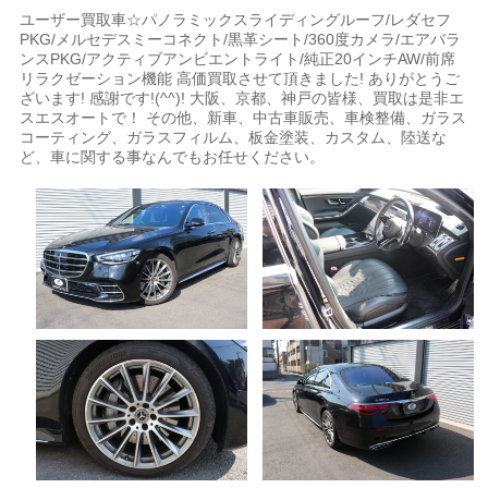
ユーザー買取車☆パノラミックスライディングルーフ/レダセフ
PKG/メルセデスミーコネクト/黒革シート/360度カメラ/エアバラ
ンスPKG/アクティブアンビエントライト/純正20インチAW/前席
リラクゼーション機能 高価買取させて頂きました! ありがとうご
ざいます! 感謝です!(^^)! 大阪、京都、神戸の皆様、買取は是非エ
スエスオートで！ その他、新車、中古車販売、車検整備、ガラス
コーティング、ガラスフィルム、板金塗装、カスタム、陸送な
ど、車に関する事なんでもお任せください。