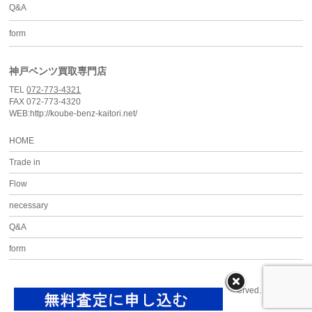
Q&A
form
神戸ベンツ買取専門店
TEL
072-773-4321
FAX 072-773-4320
WEB:http://koube-benz-kaitori.net/
HOME
Trade in
Flow
necessary
Q&A
form
Copyright ©
神戸ベンツ買取専門店
All Rights Reserved.