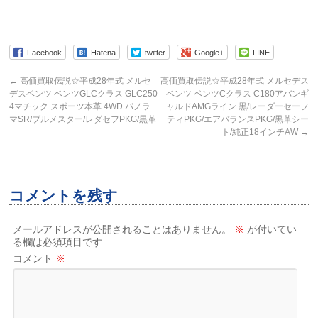
Facebook
Hatena
twitter
Google+
LINE
←
高価買取伝説☆平成28年式 メルセ
高価買取伝説☆平成28年式 メルセデス
デスベンツ ベンツGLCクラス GLC250
ベンツ ベンツCクラス C180アバンギ
4マチック スポーツ本革 4WD パノラ
ャルドAMGライン 黒/レーダーセーフ
マSR/ブルメスター/レダセフPKG/黒革
ティPKG/エアバランスPKG/黒革シー
ト/純正18インチAW
→
コメントを残す
メールアドレスが公開されることはありません。
※
が付いてい
る欄は必須項目です
コメント
※