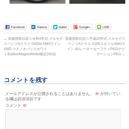
Facebook
Hatena
twitter
Google+
LINE
←
高価買取伝説☆令和4年式 メルセデ
高価買取伝説☆平成30年式 メルセデス
スベンツGクラス G400d AMGライン
ベンツAクラス A180スタイルAMGラ
4WD マグノオパリスホワイ
イン 赤/レーダーセーフティPKG/ナビ
ト/EditionMagnoWhite/限定200台
ゲーションPKG
→
コメントを残す
メールアドレスが公開されることはありません。
※
が付いてい
る欄は必須項目です
コメント
※