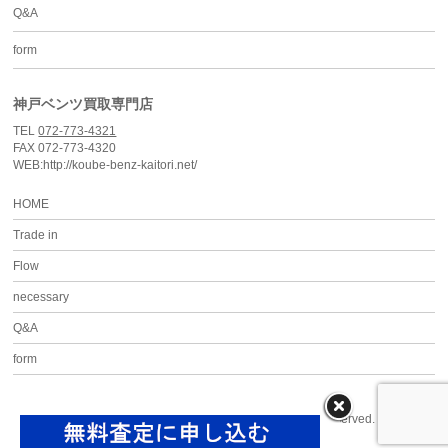
Q&A
form
神戸ベンツ買取専門店
TEL
072-773-4321
FAX 072-773-4320
WEB:http://koube-benz-kaitori.net/
HOME
Trade in
Flow
necessary
Q&A
form
Copyright ©
神戸ベンツ買取専門店
All Rights Reserved.