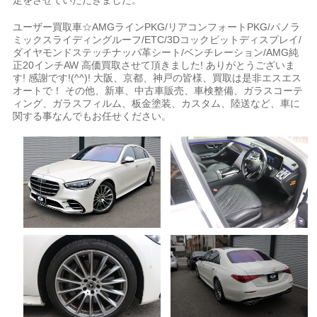
定をさせていただきました。
ユーザー買取車☆AMGラインPKG/リアコンフォートPKG/パノラ
ミックスライディングルーフ/ETC/3Dコックピットディスプレイ/
ダイヤモンドステッチナッパ革シート/ベンチレーション/AMG純
正20インチAW 高価買取させて頂きました! ありがとうございま
す! 感謝です!(^^)! 大阪、京都、神戸の皆様、買取は是非エスエス
オートで！ その他、新車、中古車販売、車検整備、ガラスコーテ
ィング、ガラスフィルム、板金塗装、カスタム、陸送など、車に
関する事なんでもお任せください。