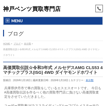
神戸ベンツ買取専門店
MENU
ブログ
HOME
»
ブログ
»
未分類
»
高価買取伝説☆令和3年式 メルセデスAMG CLS53 4マチックプラス(ISG) 4WD ダイヤモン
ドホワイト
高価買取伝説☆令和3年式 メルセデスAMG CLS53 4
マチックプラス(ISG) 4WD ダイヤモンドホワイト
投稿日 : 2026年1月18日
最終更新日時 : 2026年1月18日
カテゴリー :
未分類
兵庫県伊丹市で車の買取をしているエスエスオートです。 今日も
#高価買取伝説を作るべく他の買取専門店に負けない高価買取査
定をさせていただきました。
ユーザー買取車/ガラススライディングルーフ/ブルメスターサウ