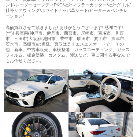
ンド/レーダーセーフティPKG/社外マフラーカッター/社外グリル/
社外リアウィング/ホワイトナッパ革シート/ヒーター＆ベンチレ
ーション/
高価買取させて頂きました! ありがとうございます! 感謝です!
(^^)! 兵庫県(神戸市、伊丹市、西宮市、尼崎市、宝塚市、川西
市、三田市)大阪府(池田市、豊中市、吹田市、箕面市、摂津市、
茨木市、高槻市)の皆様、買取は是非エスエスオートで！ その
他、新車、中古車販売、車検整備、ガラスコーティング、ガラス
フィルム、板金塗装、カスタム、陸送など、車に関する事なんで
もお任せください。