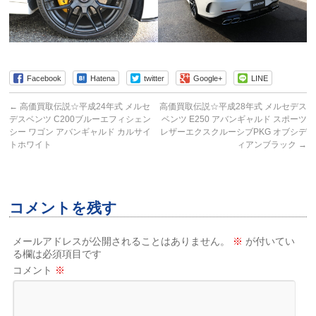
Facebook
Hatena
twitter
Google+
LINE
←
高価買取伝説☆平成24年式 メルセ
高価買取伝説☆平成28年式 メルセデス
デスベンツ C200ブルーエフィシェン
ベンツ E250 アバンギャルド スポーツ
シー ワゴン アバンギャルド カルサイ
レザーエクスクルーシブPKG オブシデ
トホワイト
ィアンブラック
→
コメントを残す
メールアドレスが公開されることはありません。
※
が付いてい
る欄は必須項目です
コメント
※