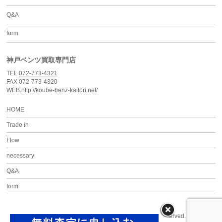
Q&A
form
神戸ベンツ買取専門店
TEL
072-773-4321
FAX 072-773-4320
WEB:http://koube-benz-kaitori.net/
HOME
Trade in
Flow
necessary
Q&A
form
Copyright ©
神戸ベンツ買取専門店
All Rights Reserved.