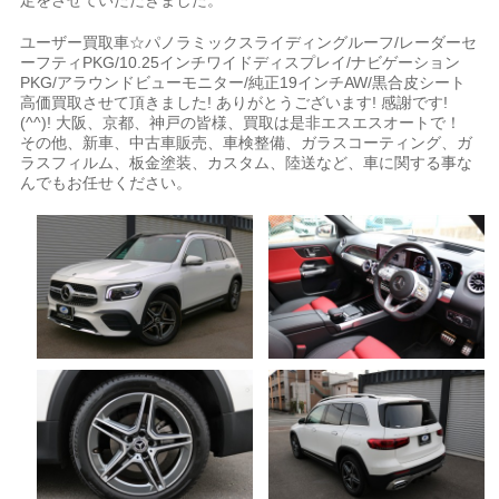
定をさせていただきました。
ユーザー買取車☆パノラミックスライディングルーフ/レーダーセ
ーフティPKG/10.25インチワイドディスプレイ/ナビゲーション
PKG/アラウンドビューモニター/純正19インチAW/黒合皮シート
高価買取させて頂きました! ありがとうございます! 感謝です!
(^^)! 大阪、京都、神戸の皆様、買取は是非エスエスオートで！
その他、新車、中古車販売、車検整備、ガラスコーティング、ガ
ラスフィルム、板金塗装、カスタム、陸送など、車に関する事な
んでもお任せください。