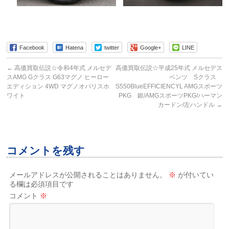
Facebook
Hatena
twitter
Google+
LINE
←
高価買取伝説☆令和4年式 メルセデ
高価買取伝説☆平成25年式 メルセデス
スAMG Gクラス G63マグノ ヒーロー
ベンツ Sクラス
エディション 4WD マグノオパリスホ
S550BlueEFFICIENCYL AMGスポーツ
ワイト
PKG 銀/AMGスポーツPKG/ハーマン
カードン/左ハンドル
→
コメントを残す
メールアドレスが公開されることはありません。
※
が付いてい
る欄は必須項目です
コメント
※