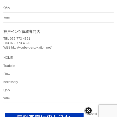
Q&A
form
神戸ベンツ買取専門店
TEL
072-773-4321
FAX 072-773-4320
WEB:http://koube-benz-kaitori.net/
HOME
Trade in
Flow
necessary
Q&A
form
Copyright ©
神戸ベンツ買取専門店
All Rights Reserved.