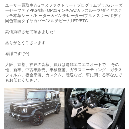
ユーザー買取車☆Gマヌファクトゥーアプログラムプラス/レーダ
ーセーフティPKG/純正OP21インチAW/ガラスルーフ/ダイヤステ
ッチ本革シート/ヒーター＆ベンチレーター/ブルメスター/ボディ
同色背面タイヤカバー/マルチビームLED/ETC
高価買取させて頂きました!
ありがとうございます!
感謝です!(^^)!
大阪、京都、神戸の皆様、買取は是非エスエスオートで！ その
他、新車、中古車販売、車検整備、ガラスコーティング、ガラス
フィルム、板金塗装、カスタム、陸送など、車に関する事なんで
もお任せください。