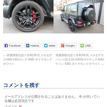
Facebook
Hatena
twitter
Google+
LINE
←
高価買取伝説☆令和2年式 メルセデ
高価買取伝説☆令和3年式 メルセデス
スAMG G63ロング 4WD ダイヤモンド
ベンツGLS GLS400d 4マチックAMG
ホワイト
ライン 4WD ダイヤモンドホワイト
→
コメントを残す
メールアドレスが公開されることはありません。
※
が付いてい
る欄は必須項目です
コメント
※