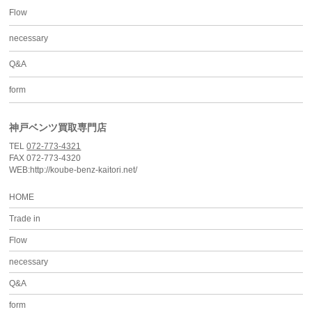
Flow
necessary
Q&A
form
神戸ベンツ買取専門店
TEL
072-773-4321
FAX 072-773-4320
WEB:http://koube-benz-kaitori.net/
HOME
Trade in
Flow
necessary
Q&A
form