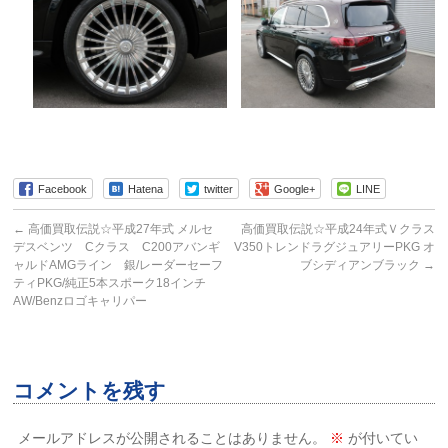
Facebook
Hatena
twitter
Google+
LINE
←
高価買取伝説☆平成27年式 メルセ
高価買取伝説☆平成24年式Ｖクラス
デスベンツ Cクラス C200アバンギ
V350トレンドラグジュアリーPKG オ
ャルドAMGライン 銀/レーダーセーフ
ブシディアンブラック
→
ティPKG/純正5本スポーク18インチ
AW/Benzロゴキャリパー
コメントを残す
メールアドレスが公開されることはありません。
※
が付いてい