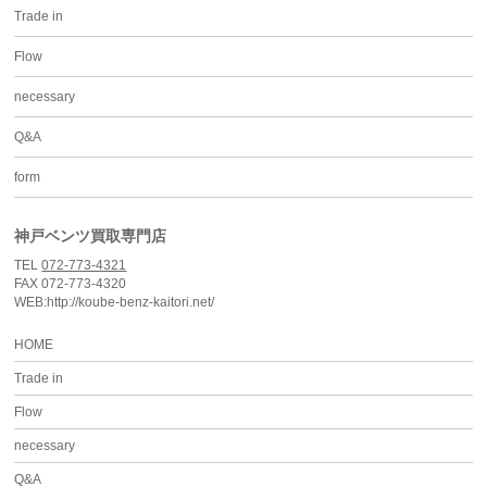
Trade in
Flow
necessary
Q&A
form
神戸ベンツ買取専門店
TEL
072-773-4321
FAX 072-773-4320
WEB:http://koube-benz-kaitori.net/
HOME
Trade in
Flow
necessary
Q&A