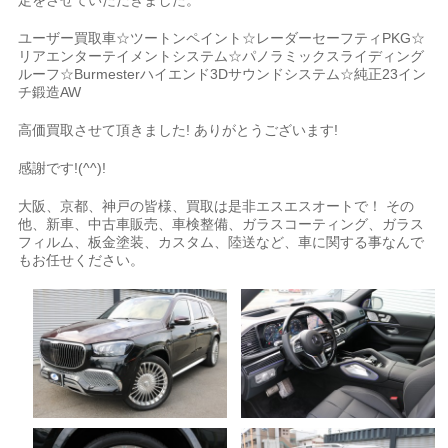
定をさせていただきました。
ユーザー買取車☆ツートンペイント☆レーダーセーフティPKG☆
リアエンターテイメントシステム☆パノラミックスライディング
ルーフ☆Burmesterハイエンド3Dサウンドシステム☆純正23イン
チ鍛造AW
高価買取させて頂きました! ありがとうございます!
感謝です!(^^)!
大阪、京都、神戸の皆様、買取は是非エスエスオートで！ その
他、新車、中古車販売、車検整備、ガラスコーティング、ガラス
フィルム、板金塗装、カスタム、陸送など、車に関する事なんで
もお任せください。