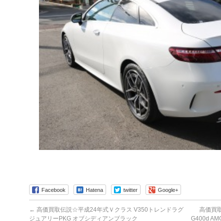
Facebook
Hatena
twitter
Google+
←
高価買取伝説☆平成24年式Ｖクラス V350トレンドラグ
高価買
ジュアリーPKG オブシディアンブラック
G400d 