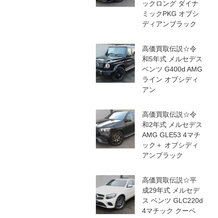
ックロング ダイナ
ミックPKG オブシ
ディアンブラック
高価買取伝説☆令
和5年式 メルセデス
ベンツ G400d AMG
ライン オブシディ
アン
高価買取伝説☆令
和2年式 メルセデス
AMG GLE53 4マチ
ック＋ オブシディ
アンブラック
高価買取伝説☆平
成29年式 メルセデ
ス ベンツ GLC220d
4マチック クーペ