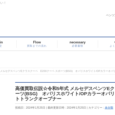
さい！
ベンツ
in
Flow
necessary
定
買取までの流れ
必要書類
よ
メルセデスベンツEクラスクーペ E200クーペ スポーツ(BSG) オパリスホワイト/OPカラーオパ
高価買取伝説☆令和5年式 メルセデスベンツEクラ
ーツ(BSG) オパリスホワイト/OPカラーオパリ
トトランクオープナー
投稿日 : 2024年1月25日
最終更新日時 : 2024年1月25日
カテゴリー :
未分類