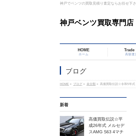
神戸でベンツの買取見積り査定ならお任せ下
神戸ベンツ買取専門店
HOME
Trade 
ホーム
高額査
ブログ
HOME
»
ブログ
»
未分類
»
高価買取伝説☆令和5年式 
新着
高価買取伝説☆平
成26年式 メルセデ
スAMG S63 4マチ