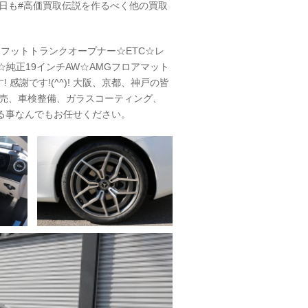
日も#高価買取伝説を作るべく他の買取
☆フットトランクオープナー☆ETC☆レ
純正19インチAW☆AMGフロアマット
感謝です!(^^)! 大阪、京都、神戸の皆
販売、車検整備、ガラスコーティング、
る事なんでもお任せください。