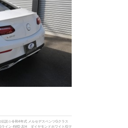
取伝説☆令和4年式 メルセデスベンツGクラス
AMGライン 4WD 左H ダイヤモンドホワイト/Gマ