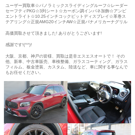
ユーザー買取車☆パノラミックスライディングルーフ☆レーダー
セーフティPKG☆3列シート☆カーボン調インパネ加飾☆アンビ
エントライト☆10.25インチコックピットディスプレイ☆革巻ス
テアリング☆正規AMG20インチAW☆正規パナメリカーナグリル
高価買取させて頂きました! ありがとうございます!
感謝です!(^^)!
大阪、京都、神戸の皆様、買取は是非エスエスオートで！ その
他、新車、中古車販売、車検整備、ガラスコーティング、ガラス
フィルム、板金塗装、カスタム、陸送など、車に関する事なんで
もお任せください。