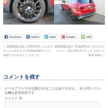
Facebook
Hatena
twitter
Google+
LINE
←
高価買取伝説☆令和2年式 メルセデ
高価買取伝説☆平成28年式 メルセデス
スベンツGクラス G350d AMGライン
ベンツ GLC250 4マチック スポーツ
4WD マグネタイトブラック
本革 4WD
→
コメントを残す
メールアドレスが公開されることはありません。
※
が付いてい
る欄は必須項目です
コメント
※