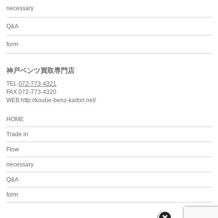
necessary
Q&A
form
神戸ベンツ買取専門店
TEL
072-773-4321
FAX 072-773-4320
WEB:http://koube-benz-kaitori.net/
HOME
Trade in
Flow
necessary
Q&A
form