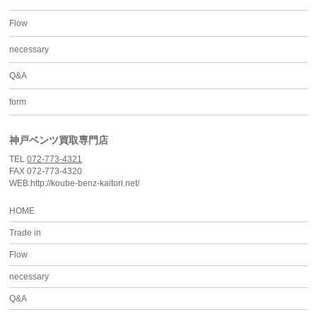
Flow
necessary
Q&A
form
神戸ベンツ買取専門店
TEL
072-773-4321
FAX 072-773-4320
WEB:http://koube-benz-kaitori.net/
HOME
Trade in
Flow
necessary
Q&A