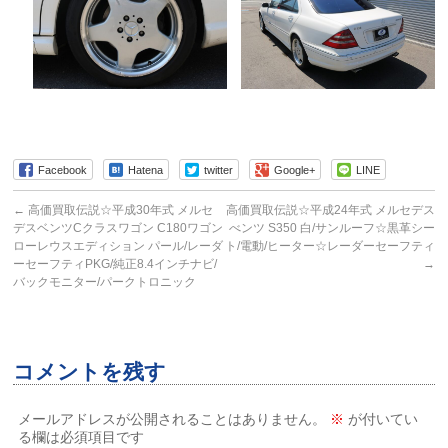
Facebook
Hatena
twitter
Google+
LINE
←
高価買取伝説☆平成30年式 メルセ
高価買取伝説☆平成24年式 メルセデス
デスベンツCクラスワゴン C180ワゴン
べンツ S350 白/サンルーフ☆黒革シー
ローレウスエディション パール/レーダ
ト/電動/ヒーター☆レーダーセーフティ
ーセーフティPKG/純正8.4インチナビ/
→
バックモニター/パークトロニック
コメントを残す
メールアドレスが公開されることはありません。
※
が付いてい
る欄は必須項目です