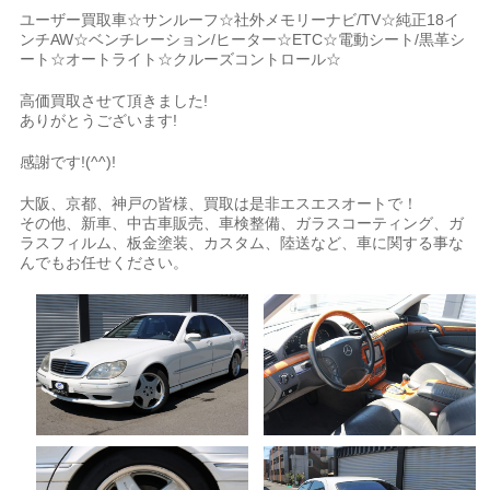
ユーザー買取車☆サンルーフ☆社外メモリーナビ/TV☆純正18イ
ンチAW☆ベンチレーション/ヒーター☆ETC☆電動シート/黒革シ
ート☆オートライト☆クルーズコントロール☆
高価買取させて頂きました!
ありがとうございます!
感謝です!(^^)!
大阪、京都、神戸の皆様、買取は是非エスエスオートで！
その他、新車、中古車販売、車検整備、ガラスコーティング、ガ
ラスフィルム、板金塗装、カスタム、陸送など、車に関する事な
んでもお任せください。