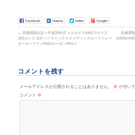
Facebook
Hatena
twitter
Google+
←
高価買取伝説☆平成30年式 メルセデスAMG Sクラス
高価買取
S65ロング 左H パノラミックスライディングルーフ☆レー
G400d A
ダーセーフティPKG/カーボンPKG☆
コメントを残す
メールアドレスが公開されることはありません。
※
が付いて
コメント
※