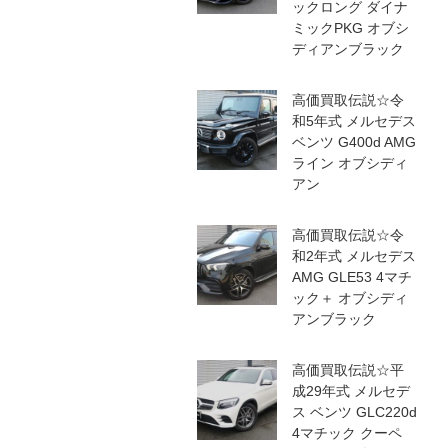
ックロング ダイナ
ミックPKG オブシ
ディアンブラック
高価買取伝説☆令
和5年式 メルセデス
ベンツ G400d AMG
ライン オブシディ
アン
高価買取伝説☆令
和2年式 メルセデス
AMG GLE53 4マチ
ック＋ オブシディ
アンブラック
高価買取伝説☆平
成29年式 メルセデ
ス ベンツ GLC220d
4マチック クーペ