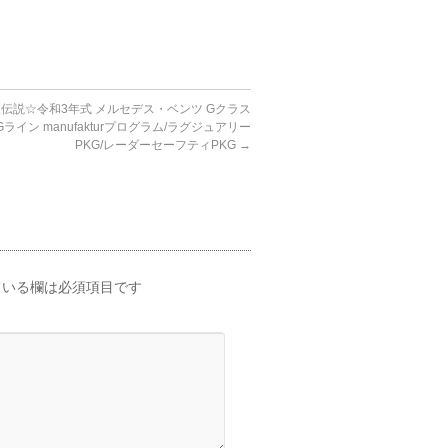
伝説☆令和3年式 メルセデス・ベンツ Gクラス
MGライン manufakturプログラム/ラグジュアリー
PKG/レーダーセーフティPKG
→
いる欄は必須項目です