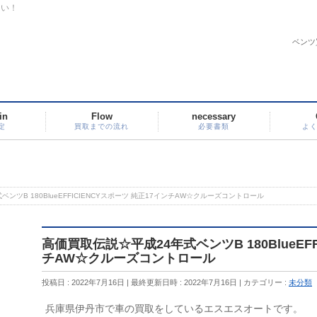
さい！
ベンツ
in
Flow
necessary
定
買取までの流れ
必要書類
よ
ンツB 180BlueEFFICIENCYスポーツ 純正17インチAW☆クルーズコントロール
高価買取伝説☆平成24年式ベンツB 180BlueEFF
チAW☆クルーズコントロール
投稿日 : 2022年7月16日
最終更新日時 : 2022年7月16日
カテゴリー :
未分類
兵庫県伊丹市で車の買取をしているエスエスオートです。