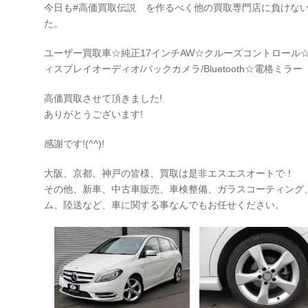
今日も#高価買取伝説 を作るべく他の買取専門店に負けな
た。
ユーザー買取車☆純正17インチAW☆クルーズコントロール
ィスプレイオーディオ/バックカメラ/Bluetooth☆電格ミラー
高価買取させて頂きました!
ありがとうございます!
感謝です!(^^)!
大阪、京都、神戸の皆様、買取は是非エスエスオートで！
その他、新車、中古車販売、車検整備、ガラスコーティング
ム、陸送など、車に関する事なんでもお任せください。