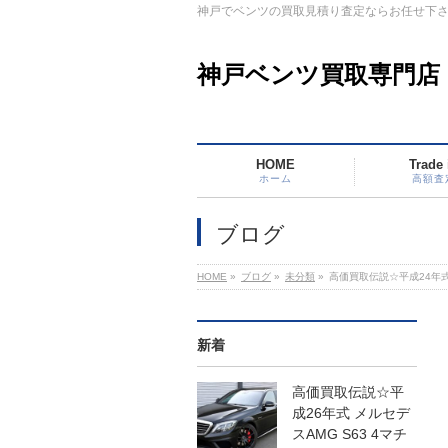
神戸でベンツの買取見積り査定ならお任せ下
神戸ベンツ買取専門店
HOME
Trade 
ホーム
高額査
ブログ
HOME
»
ブログ
»
未分類
»
高価買取伝説☆平成24年式ベ
新着
高価買取伝説☆平
成26年式 メルセデ
スAMG S63 4マチ