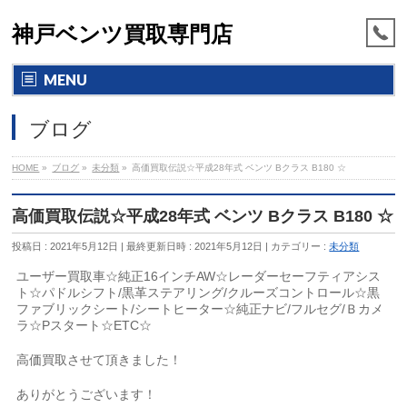
神戸ベンツ買取専門店
MENU
ブログ
HOME
»
ブログ
»
未分類
»
高価買取伝説☆平成28年式 ベンツ Bクラス B180 ☆
高価買取伝説☆平成28年式 ベンツ Bクラス B180 ☆
投稿日 : 2021年5月12日
最終更新日時 : 2021年5月12日
カテゴリー :
未分類
ユーザー買取車☆純正16インチAW☆レーダーセーフティアシス
ト☆パドルシフト/黒革ステアリング/クルーズコントロール☆黒
ファブリックシート/シートヒーター☆純正ナビ/フルセグ/Ｂカメ
ラ☆Pスタート☆ETC☆
高価買取させて頂きました！
ありがとうございます！