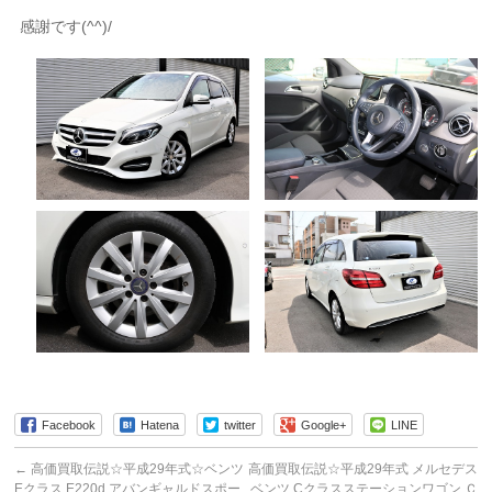
感謝です(^^)/
Facebook
Hatena
twitter
Google+
LINE
←
高価買取伝説☆平成29年式☆ベンツ
高価買取伝説☆平成29年式 メルセデス
Eクラス E220d アバンギャルドスポー
ベンツ Cクラスステーションワゴン Ｃ