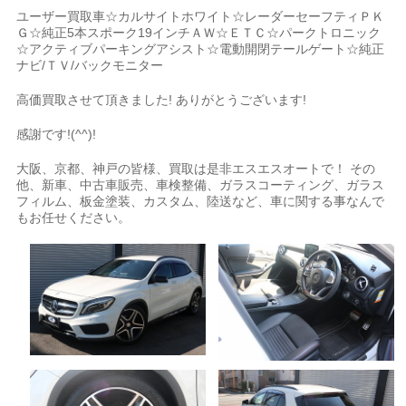
ユーザー買取車☆カルサイトホワイト☆レーダーセーフティＰＫ
Ｇ☆純正5本スポーク19インチＡＷ☆ＥＴＣ☆パークトロニック
☆アクティブパーキングアシスト☆電動開閉テールゲート☆純正
ナビ/ＴＶ/バックモニター
高価買取させて頂きました! ありがとうございます!
感謝です!(^^)!
大阪、京都、神戸の皆様、買取は是非エスエスオートで！ その
他、新車、中古車販売、車検整備、ガラスコーティング、ガラス
フィルム、板金塗装、カスタム、陸送など、車に関する事なんで
もお任せください。