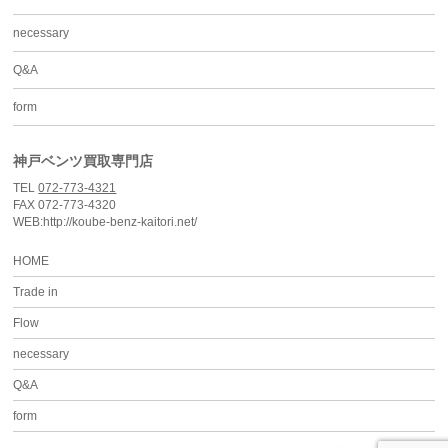
necessary
Q&A
form
神戸ベンツ買取専門店
TEL
072-773-4321
FAX 072-773-4320
WEB:http://koube-benz-kaitori.net/
HOME
Trade in
Flow
necessary
Q&A
form