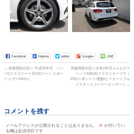
Facebook
Hatena
twitter
Google+
LINE
←
高価買取伝説☆ 平成30年式 ベン
高価買取伝説☆令和2年式メルセデス
ツEクラスクーペ E200クーペ スポー
ベンツAMG/Gクラス☆セーフティ
ツ レザーPKG☆
PKG☆革シート/電動/ヒーター☆ブル
メスター☆コーナーセンサー☆
→
コメントを残す
メールアドレスが公開されることはありません。
※
が付いてい
る欄は必須項目です