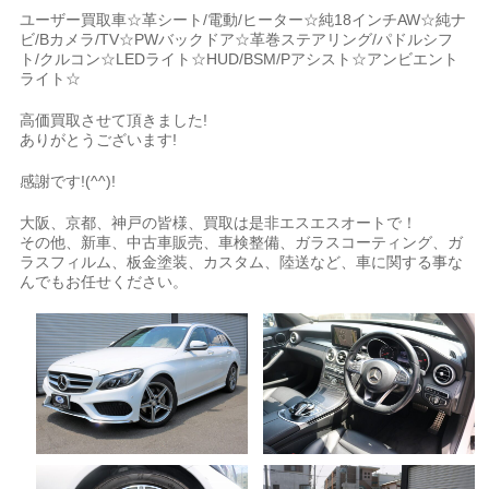
ユーザー買取車☆革シート/電動/ヒーター☆純18インチAW☆純ナ
ビ/Bカメラ/TV☆PWバックドア☆革巻ステアリング/パドルシフ
ト/クルコン☆LEDライト☆HUD/BSM/Pアシスト☆アンビエント
ライト☆
高価買取させて頂きました!
ありがとうございます!
感謝です!(^^)!
大阪、京都、神戸の皆様、買取は是非エスエスオートで！
その他、新車、中古車販売、車検整備、ガラスコーティング、ガ
ラスフィルム、板金塗装、カスタム、陸送など、車に関する事な
んでもお任せください。