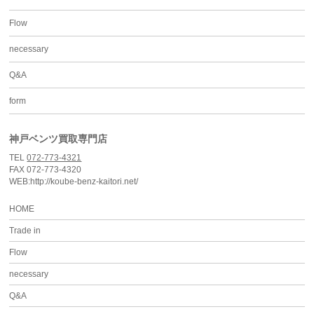
Flow
necessary
Q&A
form
神戸ベンツ買取専門店
TEL
072-773-4321
FAX 072-773-4320
WEB:http://koube-benz-kaitori.net/
HOME
Trade in
Flow
necessary
Q&A