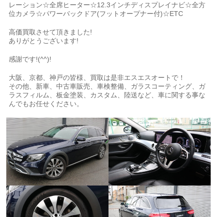
レーション☆全席ヒーター☆12.3インチディスプレイナビ☆全方
位カメラ☆パワーバックドア(フットオープナー付)☆ETC
高価買取させて頂きました!
ありがとうございます!
感謝です!(^^)!
大阪、京都、神戸の皆様、買取は是非エスエスオートで！
その他、新車、中古車販売、車検整備、ガラスコーティング、ガ
ラスフィルム、板金塗装、カスタム、陸送など、車に関する事な
んでもお任せください。