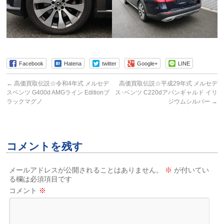
Facebook
Hatena
twitter
Google+
LINE
←
高価買取伝説☆令和4年式 メルセデ
高価買取伝説☆平成29年式 メルセデ
スベンツ G400d AMGライン Editionブ
ス･ベンツ C220dアバンギャルド イリ
ラックマグノ
ジウムシルバー
→
コメントを残す
メールアドレスが公開されることはありません。
※
が付いてい
る欄は必須項目です
コメント
※