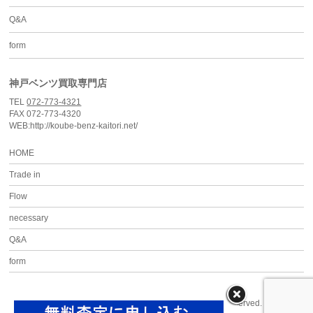
Q&A
form
神戸ベンツ買取専門店
TEL
072-773-4321
FAX 072-773-4320
WEB:http://koube-benz-kaitori.net/
HOME
Trade in
Flow
necessary
Q&A
form
Copyright ©
神戸ベンツ買取専門店
All Rights Reserved.