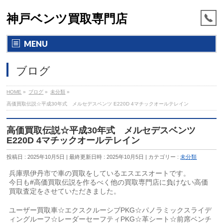
神戸ベンツ買取専門店
MENU
ブログ
HOME
»
ブログ
»
未分類
»
高価買取伝説☆平成30年式 メルセデスベンツ E220D 4マチックオールテレイン
高価買取伝説☆平成30年式 メルセデスベンツ
E220D 4マチックオールテレイン
投稿日 : 2025年10月5日
最終更新日時 : 2025年10月5日
カテゴリー :
未分類
兵庫県伊丹市で車の買取をしているエスエスオートです。
今日も#高価買取伝説を作るべく他の買取専門店に負けない高価
買取査定をさせていただきました。
ユーザー買取車☆エクスクルーシブPKG☆パノラミックスライデ
ィングルーフ☆レーダーセーフティPKG☆革シート☆前席ベンチ