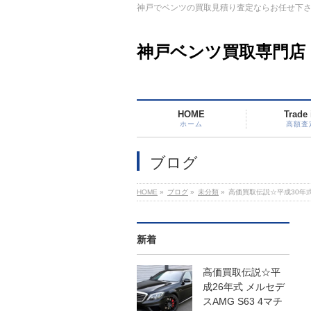
神戸でベンツの買取見積り査定ならお任せ下
神戸ベンツ買取専門店
HOME
Trade 
ホーム
高額査
ブログ
HOME
»
ブログ
»
未分類
»
高価買取伝説☆平成30年式 
新着
高価買取伝説☆平
成26年式 メルセデ
スAMG S63 4マチ