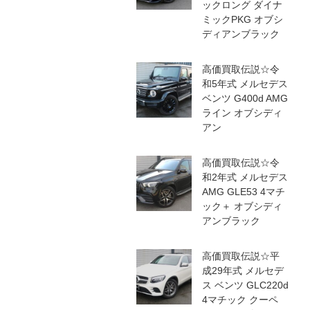
ックロング ダイナ
ミックPKG オブシ
ディアンブラック
高価買取伝説☆令
和5年式 メルセデス
ベンツ G400d AMG
ライン オブシディ
アン
高価買取伝説☆令
和2年式 メルセデス
AMG GLE53 4マチ
ック＋ オブシディ
アンブラック
高価買取伝説☆平
成29年式 メルセデ
ス ベンツ GLC220d
4マチック クーペ