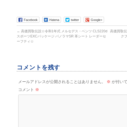
Facebook
Hatena
twitter
Google+
←
高価買取伝説☆令和1年式 メルセデス・ベンツ CLS220d
高価買取伝説
スポーツEXCパッケージ パノラマSR 革シート レーダーセ
クプ
ーフティ☆
コメントを残す
メールアドレスが公開されることはありません。
※
が付いて
コメント
※