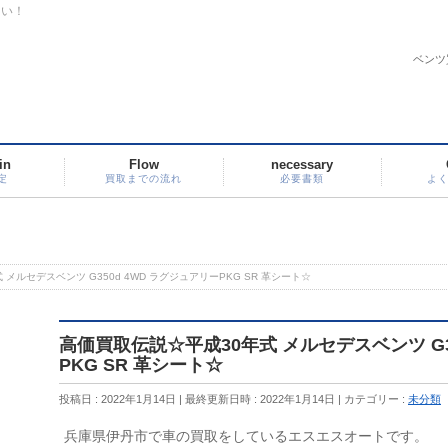
さい！
ベンツ
in
Flow
necessary
定
買取までの流れ
必要書類
よ
メルセデスベンツ G350d 4WD ラグジュアリーPKG SR 革シート☆
高価買取伝説☆平成30年式 メルセデスベンツ G3
PKG SR 革シート☆
投稿日 : 2022年1月14日
最終更新日時 : 2022年1月14日
カテゴリー :
未分類
兵庫県伊丹市で車の買取をしているエスエスオートです。