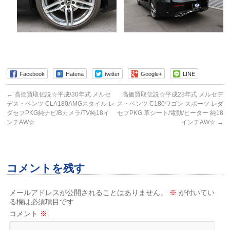
Facebook
Hatena
twitter
Google+
LINE
←
高価買取伝説☆平成\30年式 メルセ
高価買取伝説☆平成28年式 メルセデ
デス・ベンツ CLA180AMGスタイル レ
ス・ベンツ C180ワゴン スポーツ レダ
ダセフPKG純ナビ/Bカメラ/TV純18イ
セフPKG 革シート/電動/ヒーター 純18
ンチAW☆
インチAW☆
→
コメントを残す
メールアドレスが公開されることはありません。
※
が付いてい
る欄は必須項目です
コメント
※