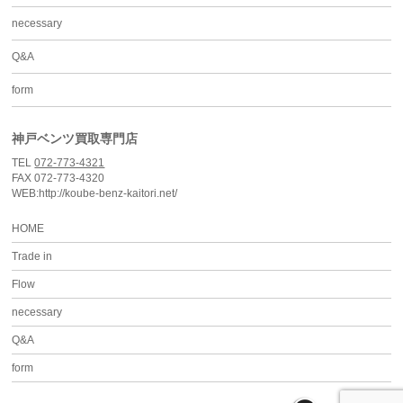
necessary
Q&A
form
神戸ベンツ買取専門店
TEL
072-773-4321
FAX 072-773-4320
WEB:http://koube-benz-kaitori.net/
HOME
Trade in
Flow
necessary
Q&A
form