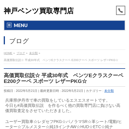
神戸ベンツ買取専門店
MENU
ブログ
HOME
»
ブログ
»
未分類
»
高価買取伝説☆ 平成30年式 ベンツEクラスクーペ E200クーペ スポーツ レザーPKG☆
高価買取伝説☆ 平成30年式 ベンツEクラスクーペ
E200クーペ スポーツ レザーPKG☆
投稿日 : 2022年5月21日
最終更新日時 : 2022年5月21日
カテゴリー :
未分類
兵庫県伊丹市で車の買取をしているエスエスオートです。
今日も#高価買取伝説 を作るべく他の買取専門店に負けない高
価買取査定をさせていただきました。
ユーザー買取車☆レダセフPKG☆パノラマSR☆革シート/電動/ヒ
ーター☆ブルメスター☆純19インチAW☆HUD☆ETC☆純ナ