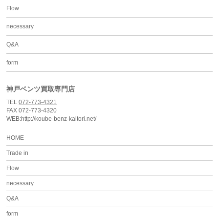
Flow
necessary
Q&A
form
神戸ベンツ買取専門店
TEL
072-773-4321
FAX 072-773-4320
WEB:http://koube-benz-kaitori.net/
HOME
Trade in
Flow
necessary
Q&A
form