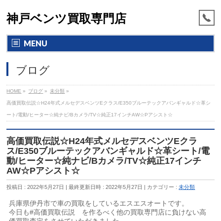
神戸ベンツ買取専門店
MENU
ブログ
HOME
»
ブログ
»
未分類
»
高価買取伝説☆H24年式メルセデスベンツEクラス/E350ブルーテックアバンギャルド☆革シ
ート/電動/ヒーター☆純ナビ/Bカメラ/TV☆純正17インチAW☆Pアシスト☆
高価買取伝説☆H24年式メルセデスベンツEクラ
ス/E350ブルーテックアバンギャルド☆革シート/電
動/ヒーター☆純ナビ/Bカメラ/TV☆純正17インチ
AW☆Pアシスト☆
投稿日 : 2022年5月27日
最終更新日時 : 2022年5月27日
カテゴリー :
未分類
兵庫県伊丹市で車の買取をしているエスエスオートです。
今日も#高価買取伝説 を作るべく他の買取専門店に負けない高