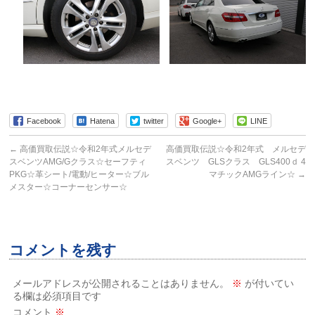
Facebook
Hatena
twitter
Google+
LINE
←
高価買取伝説☆令和2年式メルセデ
高価買取伝説☆令和2年式 メルセデ
スベンツAMG/Gクラス☆セーフティ
スベンツ GLSクラス GLS400ｄ 4
PKG☆革シート/電動/ヒーター☆ブル
マチックAMGライン☆
→
メスター☆コーナーセンサー☆
コメントを残す
メールアドレスが公開されることはありません。
※
が付いてい
る欄は必須項目です
コメント
※