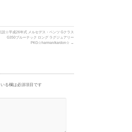
伝説☆平成26年式 メルセデス・ベンツ Gクラス
G350ブルーテック ロング ラグジュアリー
PKG☆harman/kardon☆
→
いる欄は必須項目です