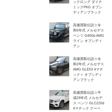
ックロング ダイナ
ミックPKG オブシ
ディアンブラック
高価買取伝説☆令
和5年式 メルセデス
ベンツ G400d AMG
ライン オブシディ
アン
高価買取伝説☆令
和2年式 メルセデス
AMG GLE53 4マチ
ック＋ オブシディ
アンブラック
高価買取伝説☆平
成29年式 メルセデ
ス ベンツ GLC220d
4マチック クーペ