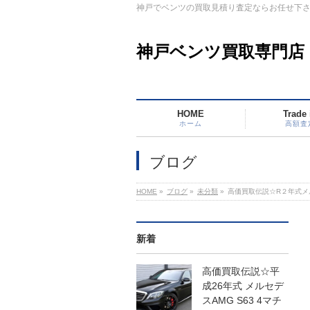
神戸でベンツの買取見積り査定ならお任せ下
神戸ベンツ買取専門店
HOME
Trade 
ホーム
高額査
ブログ
HOME
»
ブログ
»
未分類
»
高価買取伝説☆R２年式メル
新着
高価買取伝説☆平
成26年式 メルセデ
スAMG S63 4マチ