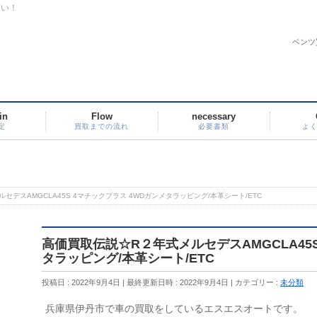
さい！
ベンツ
in
Flow
necessary
定
買取までの流れ
必要書類
よ
セデスAMGCLA45S 4マチックプラス 4WDガンメタラッピング/本革シート/ETC
高価買取伝説☆R２年式メルセデスAMGCLA45S
タラッピング/本革シート/ETC
投稿日 : 2022年9月4日
最終更新日時 : 2022年9月4日
カテゴリー :
未分類
兵庫県伊丹市で車の買取をしているエスエスオートです。