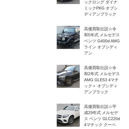
ックロング ダイナ
ミックPKG オブシ
ディアンブラック
高価買取伝説☆令
和5年式 メルセデス
ベンツ G400d AMG
ライン オブシディ
アン
高価買取伝説☆令
和2年式 メルセデス
AMG GLE53 4マチ
ック＋ オブシディ
アンブラック
高価買取伝説☆平
成29年式 メルセデ
ス ベンツ GLC220d
4マチック クーペ