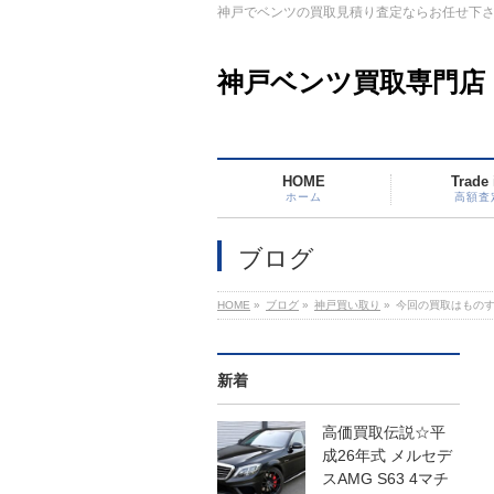
神戸でベンツの買取見積り査定ならお任せ下
神戸ベンツ買取専門店
HOME
Trade 
ホーム
高額査
ブログ
HOME
»
ブログ
»
神戸買い取り
»
今回の買取はもの
新着
高価買取伝説☆平
成26年式 メルセデ
スAMG S63 4マチ