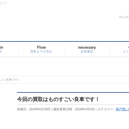
さい！
ベンツ
in
Flow
necessary
定
買取までの流れ
必要書類
よ
すごい良車です！
今回の買取はものすごい良車です！
投稿日 : 2016年6月29日
最終更新日時 : 2018年4月4日
カテゴリー :
神戸買い